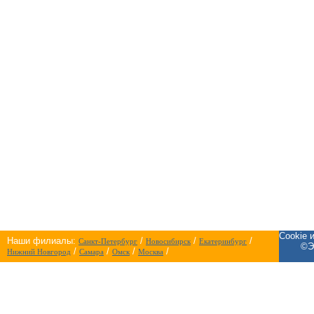
Cookie 
Наши филиалы:
/
/
/
Санкт-Петербург
Новосибирск
Екатеринбург
©Э
/
/
/
/
Нижний Новгород
Самара
Омск
Москва