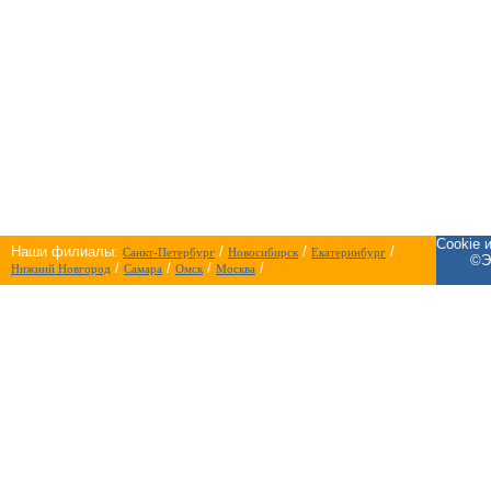
Cookie 
Наши филиалы:
/
/
/
Санкт-Петербург
Новосибирск
Екатеринбург
©Э
/
/
/
/
Нижний Новгород
Самара
Омск
Москва