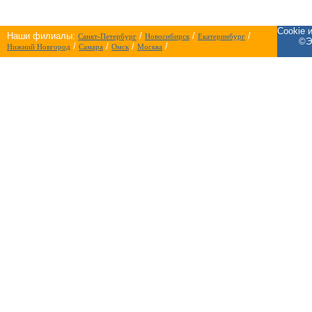
Cookie 
Наши филиалы:
/
/
/
Санкт-Петербург
Новосибирск
Екатеринбург
©Э
/
/
/
/
Нижний Новгород
Самара
Омск
Москва