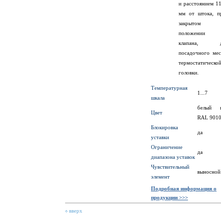
и расстоянием 11
мм от штока, п
закрытом
положении
клапана, 
посадочного мес
термостатическо
головки.
Температурная
1...7
шкала
белый 
Цвет
RAL 901
Блокировка
да
уставки
Ограничение
да
диапазона уставок
Чувствительный
выносной
элемент
Подробная информация о
продукции >>>
вверх