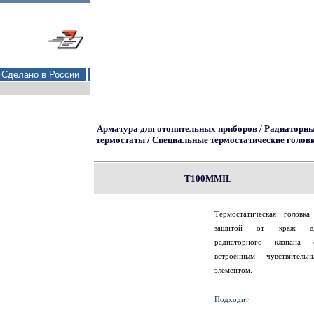
Сделано в России
Арматура для отопительных приборов / Радиаторн
термостаты / Специальные термостатические голов
T100MMIL
Термостатическая головка
защитой от краж д
радиаторного клапана 
встроенным чувствительн
элементом.
Подходит