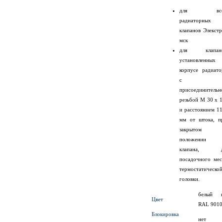
для все
радиаторных
клапанов Элекстр
мск
для клапан
установленных
корпусе радиато
с
присоединительн
резьбой M 30 x 1
и расстоянием 11
мм от штока, п
закрытом
положении
клапана, 
посадочного мес
термостатическо
головки.
белый 
Цвет
RAL 901
Блокировка
нет