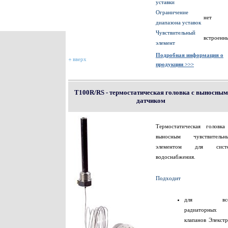
уставки
Ограничение
нет
диапазона уставок
Чувствительный
встроенн
элемент
Подробная информация о
вверх
продукции >>>
T100R/RS - термостатическая головка с выносным
датчиком
Термостатическая головка
выносным чувствительн
элементом для сист
водоснабжения.
Подходит
для все
радиаторных
клапанов Элекстр