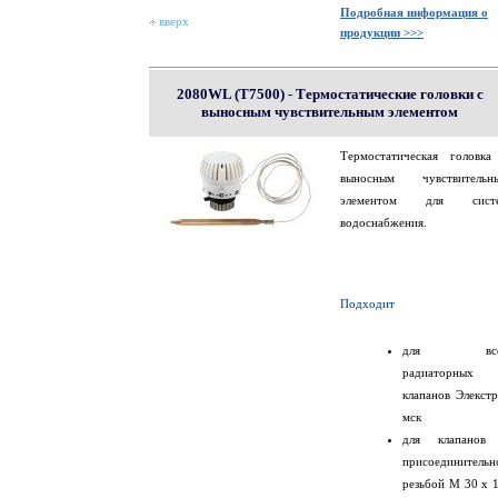
Подробная информация о
вверх
продукции >>>
2080WL (T7500) - Термостатические головки с
выносным чувствительным элементом
Термостатическая головка
выносным чувствительн
элементом для сист
водоснабжения.
Подходит
для все
радиаторных
клапанов Элекстр
мск
для клапанов
присоединительн
резьбой M 30 x 1