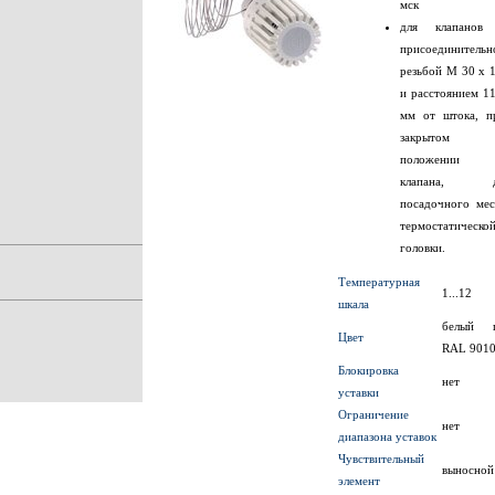
мск
для клапанов
присоединительн
резьбой M 30 x 1
и расстоянием 11
мм от штока, п
закрытом
положении
клапана, 
посадочного мес
термостатическо
головки.
Температурная
1...12
шкала
белый 
Цвет
RAL 901
Блокировка
нет
уставки
Ограничение
нет
диапазона уставок
Чувствительный
выносной
элемент