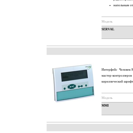
напольным о
Модель
SERVAL
Интерфейс Человек-
мастер-контроллеров
кириллический шрифт
Модель
MMI