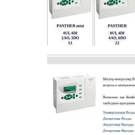
PANTHER mini
PANTHER
4UI, 4DI
8UI, 4DI
2AO, 3DO
4AO, 6DO
13
22
Мастер-контроллер P
воздуха и централиз
Возможно как Конфи
свободное-программи
Универсальные Вход
Дискретные Входы
Аналоговые Выходы
Дискретные Выходы