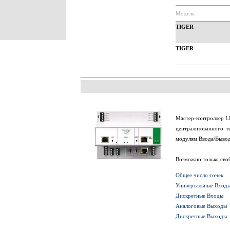
Модель
TIGER
TIGER
Мастер-контроллер L
централизованного т
модулям Ввода/Вывода
Возможно только сво
Общее число точек
Универсальные Вход
Дискретные Входы
Аналоговые Выходы
Дискретные Выходы