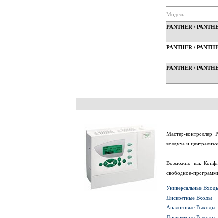
Модель
PANTHER / PANTHE
PANTHER / PANTHE
PANTHER / PANTHE
Мастер-контроллер 
воздуха и централиз
Возможно как Конфи
свободное-программи
Универсальные Вход
Дискретные Входы
Аналоговые Выходы
Дискретные Выходы