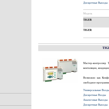
Дискретные Выходы
Модель
TIGER
TIGER
TIGE
Мастер-контроллер 
вентиляции, кондици
Возможно как Конфи
свободное-программи
Универсальные Вход
Дискретные Входы
Аналоговые Выходы
Дискретные Выходы