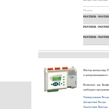
Модель
PANTHER / PANTHE
PANTHER / PANTHE
PANTHER / PANTHE
Мастер-контроллер T
и централизованного
Возможно как Конфи
свободное-программи
Универсальные Вход
Дискретные Входы
Аналоговые Выходы