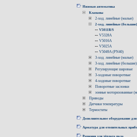
Низовая автоматика
Клапаны
2-ход. линейные (малые)
2-ход. линейные (большие
--
V5011R/S
--
V5328A
--
V5016A
--
V5025A
--
V5049A (PN40)
3-ход. линейные (малые)
3-ход. линейные (большие)
Регулирующие шаровые
3-ходовые поворотные
4-ходовые поворотные
Поворотные заслонки
зонные моторизованные (
Приводы
Датчики температуры
Термостаты
Дополнительное оборудование для
Арматура для отопительных приб
Решения для тёплого пола