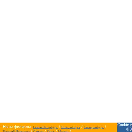
Cookie 
Наши филиалы:
/
/
/
Санкт-Петербург
Новосибирск
Екатеринбург
©Э
/
/
/
/
Нижний Новгород
Самара
Омск
Москва