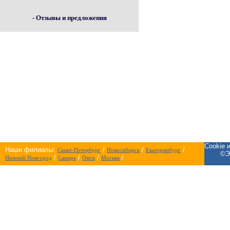
- Отзывы и предложения
Cookie 
Наши филиалы:
/
/
/
Санкт-Петербург
Новосибирск
Екатеринбург
©Э
/
/
/
/
Нижний Новгород
Самара
Омск
Москва