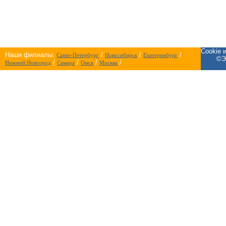
Cookie 
Наши филиалы:
/
/
/
Санкт-Петербург
Новосибирск
Екатеринбург
©Э
/
/
/
/
Нижний Новгород
Самара
Омск
Москва