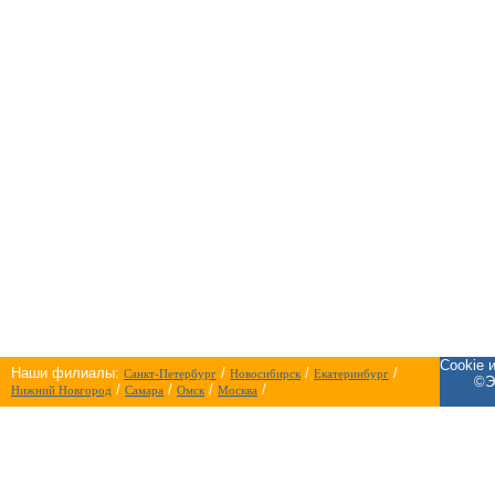
Cookie 
Наши филиалы:
/
/
/
Санкт-Петербург
Новосибирск
Екатеринбург
©Э
/
/
/
/
Нижний Новгород
Самара
Омск
Москва