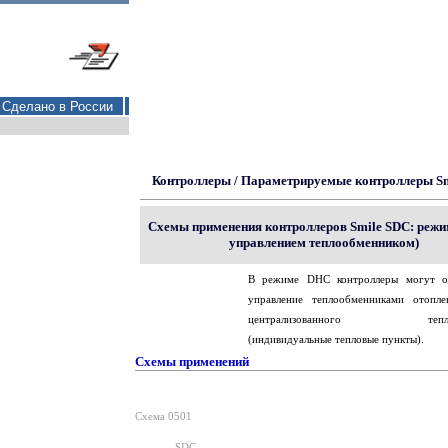
Сделано в России
Контроллеры
/
Параметрируемые контроллеры Sm
Схемы применения контроллеров Smile SDC: режи
управлением теплообменником)
В режиме DHC контроллеры могут ос
управление теплообменниками отопл
централизованного теплос
(индивидуальные тепловые пункты).
Схемы применений
Схема 0501
SDC