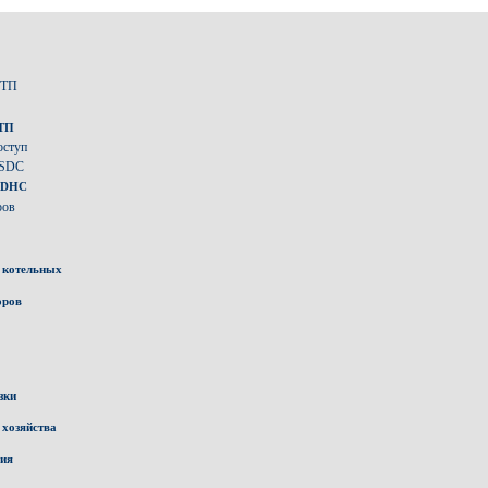
ИТП
ИТП
оступ
 SDC
 DHC
ров
 котельных
оров
зки
 хозяйства
ния