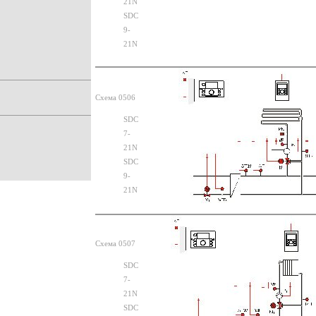
21N
SDC
9-
21N
Схема 0506
SDC
7-
21N
SDC
9-
21N
Схема 0507
SDC
7-
21N
SDC