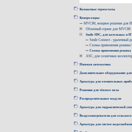
Комнатные термостаты
Контроллеры
--
MVC80, мощное решение для 
Облачный сервис для MVC80
Smile SDC, для котельных и 
--
Smile Connect - удаленный д
--
Схемы применения режима
--
Схемы применения режима
ASC, для солнечных коллекто
Низовая автоматика
Дополнительное оборудование для
Арматура для отопительных приб
Решения для тёплого пола
Распределительные модули
Арматура для гидравлической увя
Воздухонагреватели для сельского
Арматура для систем водоснабже