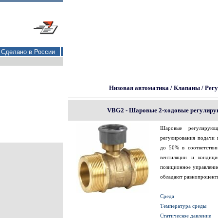
Сделано в России
Низовая автоматика
/
Клапаны
/
Рег
VBG2 - Шаровые 2-ходовые регулирую
Шаровые регулирую
регулирования подачи 
до 50% в соответстви
вентиляции и кондици
позиционное управлени
обладают равнопроцентн
Среда
Температура среды
Статическое давление