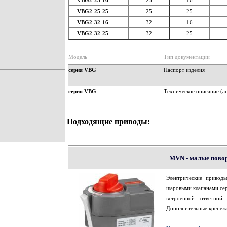
VBG2-25-16
25
16
VBG2-25-25
25
25
VBG2-32-16
32
16
VBG2-32-25
32
25
Модель
Тип документации
серия VBG
Паспорт изделия
серия VBG
Техническое описание (ан
Подходящие приводы:
MVN - малые пово
Электрические привод
шаровыми клапанами сер
встроенной ответной
Дополнительные крепеж