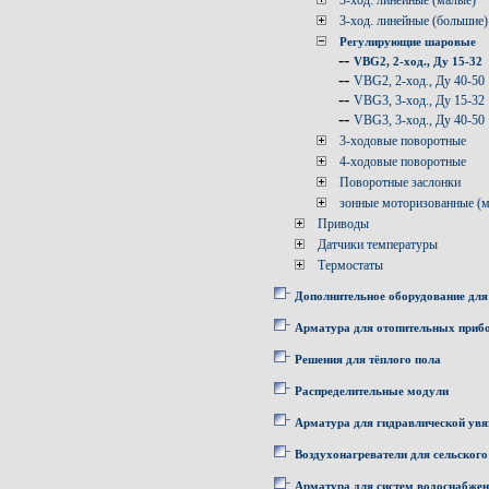
3-ход. линейные (малые)
3-ход. линейные (большие)
Регулирующие шаровые
--
VBG2, 2-ход., Ду 15-32
--
VBG2, 2-ход., Ду 40-50
--
VBG3, 3-ход., Ду 15-32
--
VBG3, 3-ход., Ду 40-50
3-ходовые поворотные
4-ходовые поворотные
Поворотные заслонки
зонные моторизованные (
Приводы
Датчики температуры
Термостаты
Дополнительное оборудование для
Арматура для отопительных приб
Решения для тёплого пола
Распределительные модули
Арматура для гидравлической увя
Воздухонагреватели для сельского
Арматура для систем водоснабже