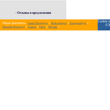
- Отзывы и предложения
Cookie 
Наши филиалы:
/
/
/
Санкт-Петербург
Новосибирск
Екатеринбург
©Э
/
/
/
/
Нижний Новгород
Самара
Омск
Москва