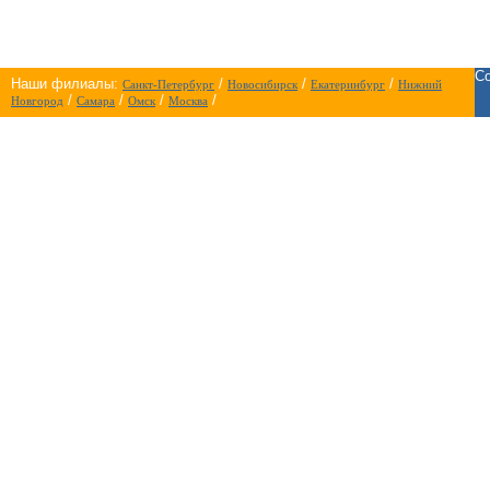
Co
Наши филиалы:
/
/
/
Санкт-Петербург
Новосибирск
Екатеринбург
Нижний
/
/
/
/
Новгород
Самара
Омск
Москва