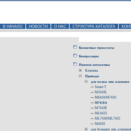
В НАЧАЛО
НОВОСТИ
О НАС
СТРУКТУРА КАТАЛОГА
КОН
Комнатные термостаты
Контроллеры
Низовая автоматика
Клапаны
Приводы
для малых лин. клапанов
--
Smart-T
--
M5410L
--
M6410/M7410
--
M7410A
--
M7410E
--
ML6435
--
ML7430/ML7435
--
M4410
для больших лин. клапано