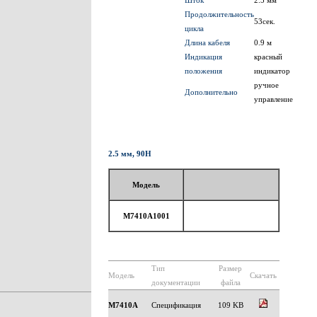
Шток
2.5 мм
Продолжительность
53сек.
цикла
Длина кабеля
0.9 м
Индикация
красный
положения
индикатор
ручное
Дополнительно
управление
2.5 мм, 90Н
Модель
M7410A1001
Тип
Размер
Модель
Скачать
документации
файла
M7410A
Спецификация
109 KB