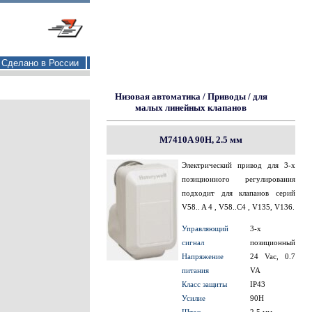
Сделано в России
Низовая автоматика
/
Приводы
/
для
малых линейных клапанов
M7410A 90Н, 2.5 мм
Электрический привод для 3-х
позиционного регулирования
подходит для клапанов серий
V58.. A 4 , V58..C4 , V135, V136.
Управляющий
3-х
сигнал
позиционный
Напряжение
24 Vac, 0.7
питания
VA
Класс защиты
IP43
Усилие
90Н