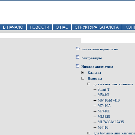
В НАЧАЛО
НОВОСТИ
О НАС
СТРУКТУРА КАТАЛОГА
КОН
Комнатные термостаты
Контроллеры
Низовая автоматика
Клапаны
Приводы
для малых лин. клапанов
--
Smart-T
--
M5410L
--
M6410/M7410
--
M7410A
--
M7410E
--
ML6435
--
ML7430/ML7435
--
M4410
для больших лин. клапано