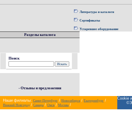
Литература и каталоги
Сертификаты
Устаревшее оборудование
Разделы каталога
Поиск
- Отзывы и предложения
Cookie 
Наши филиалы:
/
/
/
Санкт-Петербург
Новосибирск
Екатеринбург
©Э
/
/
/
/
Нижний Новгород
Самара
Омск
Москва