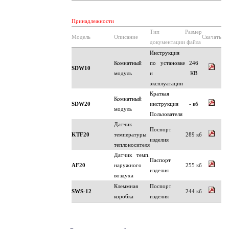
Принадлежности
Тип
Размер
Модель
Описание
Скачать
документации
файла
Инструкция
Комнатный
по установке
246
SDW10
модуль
и
КВ
эксплуатации
Краткая
Комнатный
SDW20
инструкция
- кб
модуль
Пользователя
Датчик
Поспорт
KTF20
температуры
289 кб
изделия
теплоносителя
Датчик темп.
Паспорт
AF20
наружного
255 кб
изделия
воздуха
Клеммная
Поспорт
SWS-12
244 кб
коробка
изделия