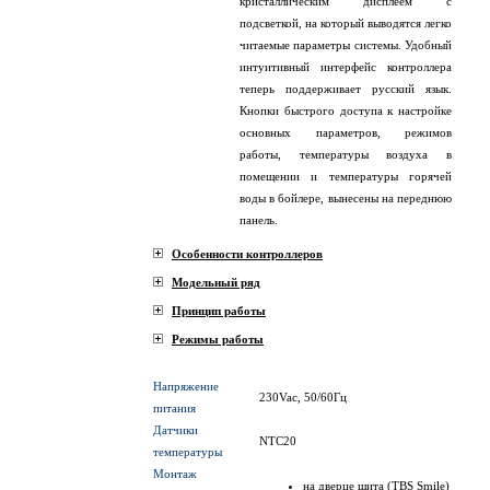
кристаллическим дисплеем с
подсветкой, на который выводятся легко
читаемые параметры системы. Удобный
интуитивный интерфейс контроллера
теперь поддерживает русский язык.
Кнопки быстрого доступа к настройке
основных параметров, режимов
работы, температуры воздуха в
помещении и температуры горячей
воды в бойлере, вынесены на переднюю
панель.
Особенности контроллеров
Модельный ряд
Принцип работы
Режимы работы
Напряжение
230Vac, 50/60Гц
питания
Датчики
NTC20
температуры
Монтаж
на дверце щита (TBS Smile)