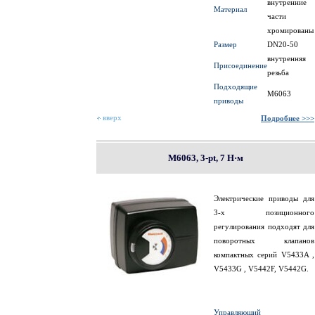
внутренние
Материал
части
хромированы
Размер
DN20-50
внутренняя
Присоединение
резьба
Подходящие
M6063
приводы
вверх
Подробнее >>>
M6063, 3-pt, 7 Н·м
Электрические приводы для
3-х позиционного
регулирования подходят для
поворотных клапанов
компактных серий V5433A ,
V5433G , V5442F, V5442G.
Управляющий