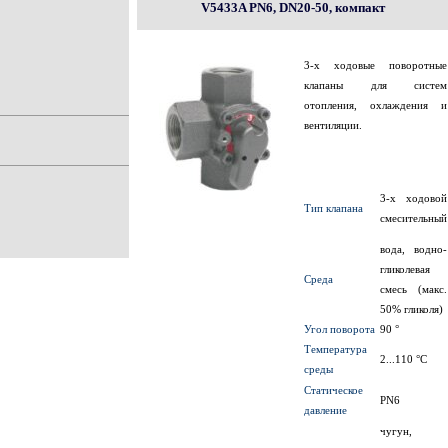
V5433A PN6, DN20-50, компакт
3-х ходовые поворотные
клапаны для систем
отопления, охлаждения и
вентиляции.
3-х ходовой
Тип клапана
смесительный
вода, водно-
гликолевая
Среда
смесь (макс.
50% гликоля)
Угол поворота
90 °
Температура
2...110 °C
среды
Статическое
PN6
давление
чугун,