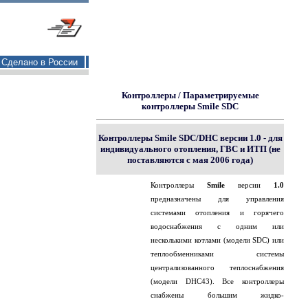
Сделано в России
Контроллеры
/
Параметрируемые
контроллеры Smile SDC
Контроллеры Smile SDC/DHC версии 1.0 - для
индивидуального отопления, ГВС и ИТП (не
поставляются с мая 2006 года)
Контроллеры
Smile
версии
1.0
предназначены для управления
системами отопления и горячего
водоснабжения с одним или
несколькими котлами (модели SDC) или
теплообменниками системы
централизованного теплоснабжения
(модели DHC43). Все контроллеры
снабжены большим жидко-