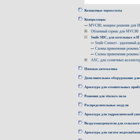
Комнатные термостаты
Контроллеры
--
MVC80, мощное решение для 
Облачный сервис для MVC80
Smile SDC, для котельных и 
--
Smile Connect - удаленный д
--
Схемы применения режима
--
Схемы применения режима
ASC, для солнечных коллекто
Низовая автоматика
Дополнительное оборудование для
Арматура для отопительных приб
Решения для тёплого пола
Распределительные модули
Арматура для гидравлической увя
Воздухонагреватели для сельского
Арматура для систем водоснабже