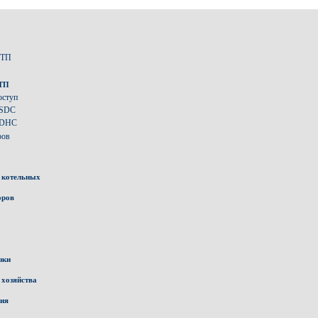
ИТП
ИТП
оступ
 SDC
 DHC
ров
 котельных
оров
зки
 хозяйства
ния