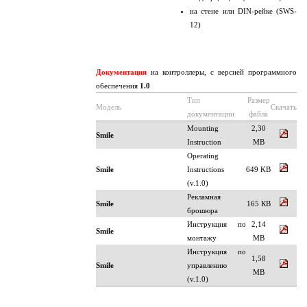
на стене или DIN-рейке (SWS-
12)
Документация
на контроллеры, с версией программного
обеспечения
1.0
Тип
Размер
Модель
Скачать
документации
файла
Mounting
2,30
Smile
Instruction
MB
Operating
Smile
Instructions
649 KB
(v.1.0)
Рекламная
Smile
165 КB
брошюра
Инструкция по
2,14
Smile
монтажу
MB
Инструкция по
1,58
Smile
управлению
MB
(v.1.0)