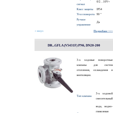
0/2…10V=
сигнал
Класс защиты
IP54
Угол поворота
90 °
Ручное
Да
управление
вверх
Подробнее >>>
DR...GFLA (V5431F) PN6, DN20-200
3-х ходовые поворотные
клапаны для систем
отопления, охлаждения и
вентиляции.
3-х ходовой
Тип клапана
смесительный
вода, водно-
гликолевая