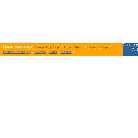
Cookie 
Наши филиалы:
/
/
/
Санкт-Петербург
Новосибирск
Екатеринбург
©Э
/
/
/
/
Нижний Новгород
Самара
Омск
Москва