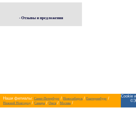
- Отзывы и предложения
Cookie 
Наши филиалы:
/
/
/
Санкт-Петербург
Новосибирск
Екатеринбург
©Э
/
/
/
/
Нижний Новгород
Самара
Омск
Москва